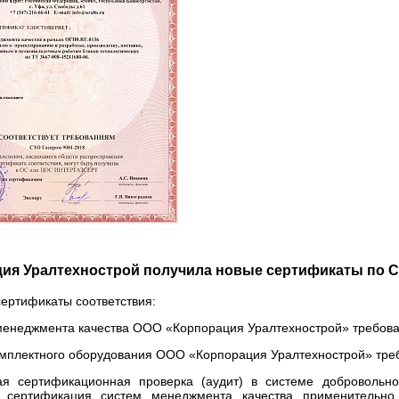
ия Уралтехнострой получила новые сертификаты по 
ертификаты соответствия:
менеджмента качества ООО «Корпорация Уралтехнострой» требов
омплектного оборудования ООО «Корпорация Уралтехнострой» тр
ая сертификационная проверка (аудит) в системе доброволь
сертификация систем менеджмента качества применительно