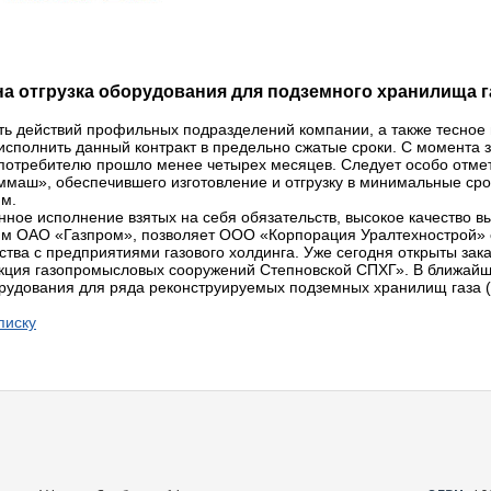
а отгрузка оборудования для подземного хранилища г
ь действий профильных подразделений компании, а также тесное
исполнить данный контракт в предельно сжатые сроки. С момента з
потребителю прошло менее четырех месяцев. Следует особо отмет
маш», обеспечившего изготовление и отгрузку в минимальные срок
мм.
ное исполнение взятых на себя обязательств, высокое качество 
м ОАО «Газпром», позволяет ООО «Корпорация Уралтехнострой» с
ства с предприятиями газового холдинга. Уже сегодня открыты зак
кция газопромысловых сооружений Степновской СПХГ». В ближайше
рудования для ряда реконструируемых подземных хранилищ газа (
писку