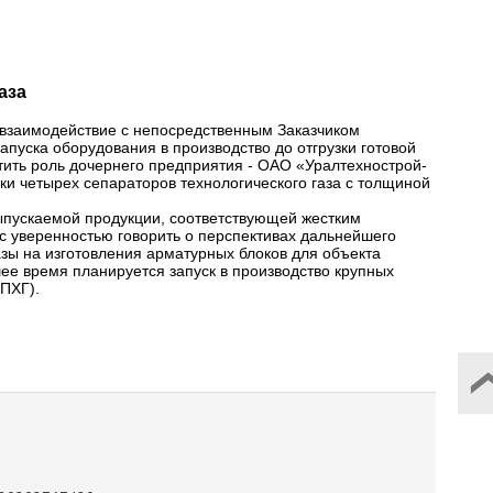
аза
 взаимодействие с непосредственным Заказчиком
апуска оборудования в производство до отгрузки готовой
ить роль дочернего предприятия - ОАО «Уралтехнострой-
и четырех сепараторов технологического газа с толщиной
выпускаемой продукции, соответствующей жестким
 уверенностью говорить о перспективах дальнейшего
азы на изготовления арматурных блоков для объекта
е время планируется запуск в производство крупных
ПХГ).