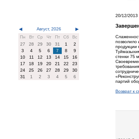
20/12/2013
Завершен
◀
Август, 2026
▶
Слаженност
Пн
Вт
Ср
Чт
Пт
Сб
Вс
позволило 
27
28
29
30
31
1
2
продукции 
3
4
5
6
7
8
9
Туймазыхим
стенки 75 
10
11
12
13
14
15
16
Своевремен
17
18
19
20
21
22
23
требования
24
25
26
27
28
29
30
сотрудниче
«Реконстру
31
1
2
3
4
5
6
партий обо
Возврат к с