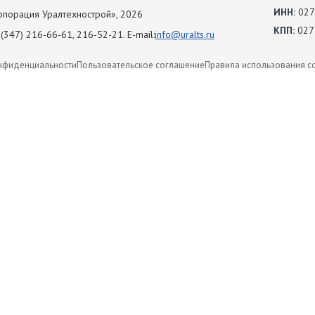
ИНН:
027
порация Уралтехнострой», 2026
КПП:
027
(347) 216-66-61, 216-52-21. E-mail:
info@uralts.ru
нфиденциальности
Пользовательское соглашение
Правила использования c