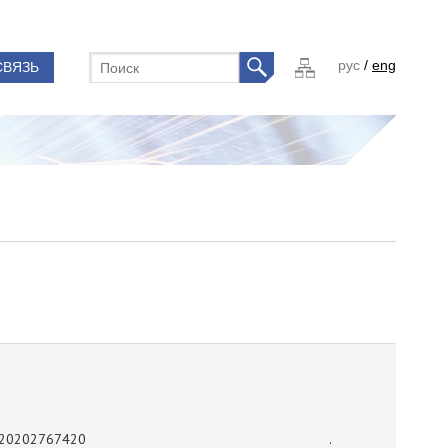
рус
/
eng
СВЯЗЬ
20202767420
.