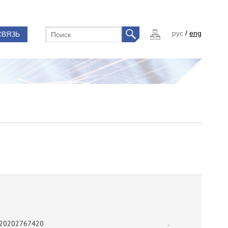
рус
/
eng
СВЯЗЬ
20202767420
.