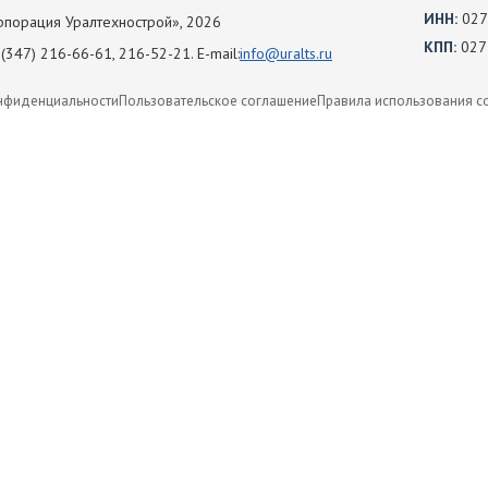
ИНН:
027
порация Уралтехнострой», 2026
КПП:
027
(347) 216-66-61, 216-52-21. E-mail:
info@uralts.ru
нфиденциальности
Пользовательское соглашение
Правила использования c